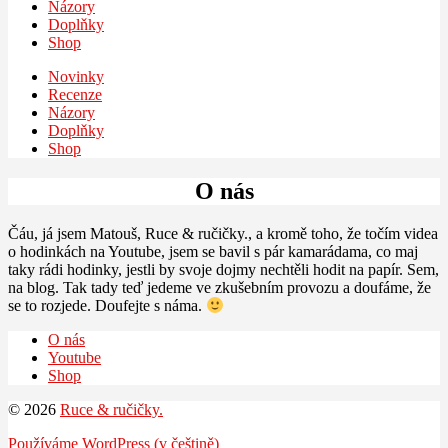
Názory
Doplňky
Shop
Novinky
Recenze
Názory
Doplňky
Shop
O nás
Čáu, já jsem Matouš, Ruce & ručičky., a kromě toho, že točím videa
o hodinkách na Youtube, jsem se bavil s pár kamarádama, co maj
taky rádi hodinky, jestli by svoje dojmy nechtěli hodit na papír. Sem,
na blog. Tak tady teď jedeme ve zkušebním provozu a doufáme, že
se to rozjede. Doufejte s náma.
O nás
Youtube
Shop
© 2026
Ruce & ručičky.
Používáme WordPress (v češtině)