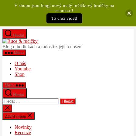
V shopu jsou fungl nový malý ručičkový hrníčky na
espresso!
To chci vidět!
Přejít
Hledat
k
Ruce
obsahu
&
Blog o hodinkách a radosti z jejich nošení
ručičky.
Menu
O nás
Youtube
Shop
Menu
Hledat
Výsledky
vyhledávání:
Zavřít
vyhledávání
Zavřít menu
Novinky
Recenze