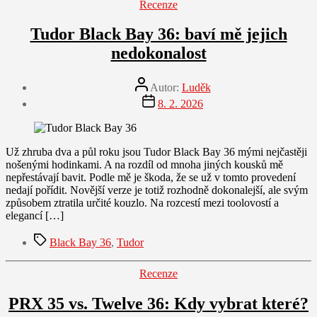
Rubriky
Recenze
Tudor Black Bay 36: baví mě jejich
nedokonalost
Autor
Autor:
Luděk
příspěvku
Datum
8. 2. 2026
příspěvku
Už zhruba dva a půl roku jsou Tudor Black Bay 36 mými nejčastěji
nošenými hodinkami. A na rozdíl od mnoha jiných kousků mě
nepřestávají bavit. Podle mě je škoda, že se už v tomto provedení
nedají pořídit. Novější verze je totiž rozhodně dokonalejší, ale svým
způsobem ztratila určité kouzlo. Na rozcestí mezi toolovostí a
elegancí […]
Štítky
Black Bay 36
,
Tudor
Rubriky
Recenze
PRX 35 vs. Twelve 36: Kdy vybrat které?