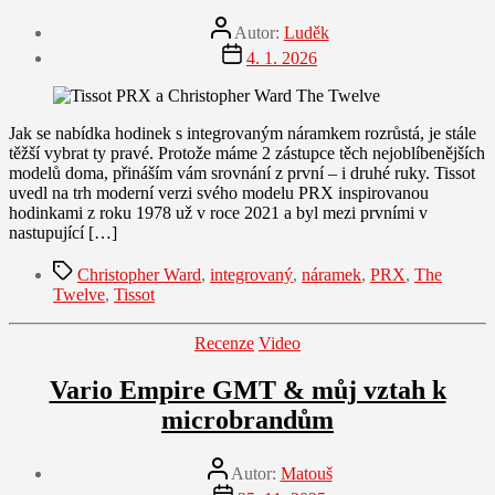
Autor
Autor:
Luděk
příspěvku
Datum
4. 1. 2026
příspěvku
Jak se nabídka hodinek s integrovaným náramkem rozrůstá, je stále
těžší vybrat ty pravé. Protože máme 2 zástupce těch nejoblíbenějších
modelů doma, přináším vám srovnání z první – i druhé ruky. Tissot
uvedl na trh moderní verzi svého modelu PRX inspirovanou
hodinkami z roku 1978 už v roce 2021 a byl mezi prvními v
nastupující […]
Štítky
Christopher Ward
,
integrovaný
,
náramek
,
PRX
,
The
Twelve
,
Tissot
Rubriky
Recenze
Video
Vario Empire GMT & můj vztah k
microbrandům
Autor
Autor:
Matouš
příspěvku
Datum