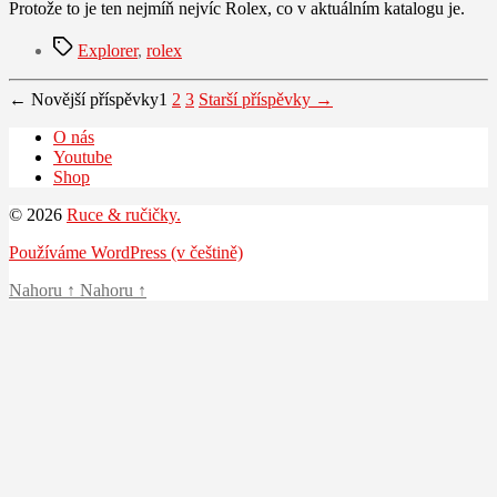
Protože to je ten nejmíň nejvíc Rolex, co v aktuálním katalogu je.
Štítky
Explorer
,
rolex
Stránkování
←
Novější
příspěvky
1
2
3
Starší
příspěvky
→
příspěvků
O nás
Youtube
Shop
© 2026
Ruce & ručičky.
Používáme WordPress (v češtině)
Nahoru
↑
Nahoru
↑