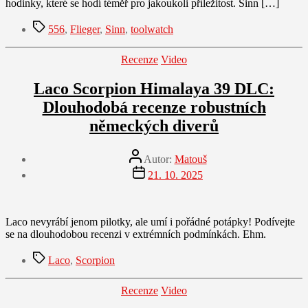
hodinky, které se hodí téměř pro jakoukoli příležitost. Sinn […]
Štítky
556
,
Flieger
,
Sinn
,
toolwatch
Rubriky
Recenze
Video
Laco Scorpion Himalaya 39 DLC:
Dlouhodobá recenze robustních
německých diverů
Autor
Autor:
Matouš
příspěvku
Datum
21. 10. 2025
příspěvku
Laco nevyrábí jenom pilotky, ale umí i pořádné potápky! Podívejte
se na dlouhodobou recenzi v extrémních podmínkách. Ehm.
Štítky
Laco
,
Scorpion
Rubriky
Recenze
Video