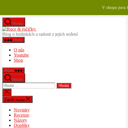
V shopu jsou 
Přejít
Hledat
k
Ruce
obsahu
&
Blog o hodinkách a radosti z jejich nošení
ručičky.
Menu
O nás
Youtube
Shop
Menu
Hledat
Výsledky
vyhledávání:
Zavřít
vyhledávání
Zavřít menu
Novinky
Recenze
Názory
Doplňky