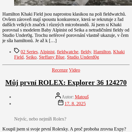
Hamilton Khaki Field jsou naprostou klasikou na poli fieldwatchů.
Ovšem zároveň mají spoustu konkurence, která se rekrutuje z řad
dalších velkých značek i různých microbrandů. Já jsem si Khaki
porovnal s modelem Baby Alpinist od Seika a netradičními fieldy od
Studio Under0g. Trochu neférové porovnání vlastně ukazuje, v čem
je síla hamiltonů. Je až k […]
Štítky
02 Series
,
Alpinist
,
fieldwatche
,
fieldy
,
Hamilton
,
Khaki
Field
,
Seiko
,
Steffany Blue
,
Studio Underd0g
Rubriky
Recenze
Video
Můj první ROLEX: Explorer 36 124270
Autor
Autor:
Matouš
příspěvku
Datum
17. 8. 2025
příspěvku
Nejvíc, nebo nejmíň Rolex?
Koupil jsem si svoje první Rolexky. A proč proboha zrovna Expy?