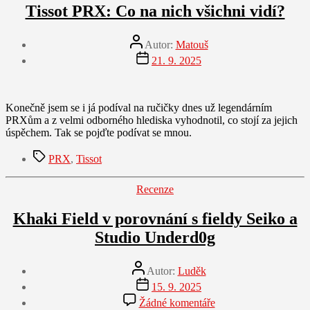
Tissot PRX: Co na nich všichni vidí?
Autor
Autor:
Matouš
příspěvku
Datum
21. 9. 2025
příspěvku
Konečně jsem se i já podíval na ručičky dnes už legendárním
PRXům a z velmi odborného hlediska vyhodnotil, co stojí za jejich
úspěchem. Tak se pojďte podívat se mnou.
Štítky
PRX
,
Tissot
Rubriky
Recenze
Khaki Field v porovnání s fieldy Seiko a
Studio Underd0g
Autor
Autor:
Luděk
příspěvku
Datum
15. 9. 2025
příspěvku
u
Žádné komentáře