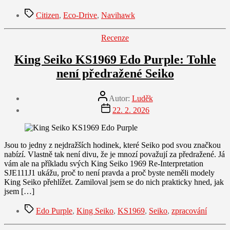
Štítky
Citizen
,
Eco-Drive
,
Navihawk
Rubriky
Recenze
King Seiko KS1969 Edo Purple: Tohle
není předražené Seiko
Autor
Autor:
Luděk
příspěvku
Datum
22. 2. 2026
příspěvku
Jsou to jedny z nejdražších hodinek, které Seiko pod svou značkou
nabízí. Vlastně tak není divu, že je mnozí považují za předražené. Já
vám ale na příkladu svých King Seiko 1969 Re-Interpretation
SJE111J1 ukážu, proč to není pravda a proč byste neměli modely
King Seiko přehlížet. Zamiloval jsem se do nich prakticky hned, jak
jsem […]
Štítky
Edo Purple
,
King Seiko
,
KS1969
,
Seiko
,
zpracování