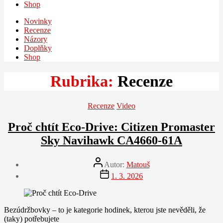
Shop
Novinky
Recenze
Názory
Doplňky
Shop
Rubrika:
Recenze
Rubriky
Recenze
Video
Proč chtít Eco-Drive: Citizen Promaster
Sky Navihawk CA4660-61A
Autor
Autor:
Matouš
příspěvku
Datum
1. 3. 2026
příspěvku
Bezúdržbovky – to je kategorie hodinek, kterou jste nevěděli, že
(taky) potřebujete