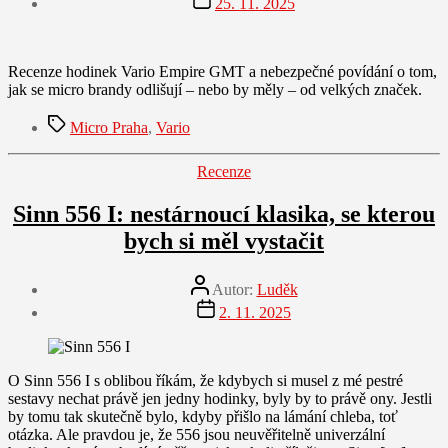
25. 11. 2025
příspěvku
Recenze hodinek Vario Empire GMT a nebezpečné povídání o tom,
jak se micro brandy odlišují – nebo by měly – od velkých značek.
Štítky
Micro Praha
,
Vario
Rubriky
Recenze
Sinn 556 I: nestárnoucí klasika, se kterou
bych si měl vystačit
Autor
Autor:
Luděk
příspěvku
Datum
2. 11. 2025
příspěvku
O Sinn 556 I s oblibou říkám, že kdybych si musel z mé pestré
sestavy nechat právě jen jedny hodinky, byly by to právě ony. Jestli
by tomu tak skutečně bylo, kdyby přišlo na lámání chleba, toť
otázka. Ale pravdou je, že 556 jsou neuvěřitelně univerzální