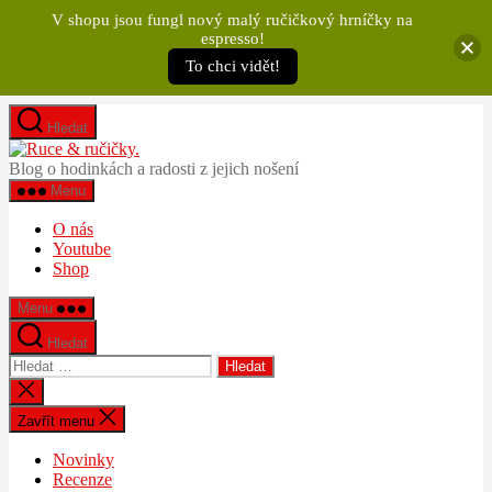
V shopu jsou fungl nový malý ručičkový hrníčky na
espresso!
To chci vidět!
Přejít
Hledat
k
Ruce
obsahu
&
Blog o hodinkách a radosti z jejich nošení
ručičky.
Menu
O nás
Youtube
Shop
Menu
Hledat
Výsledky
vyhledávání:
Zavřít
vyhledávání
Zavřít menu
Novinky
Recenze