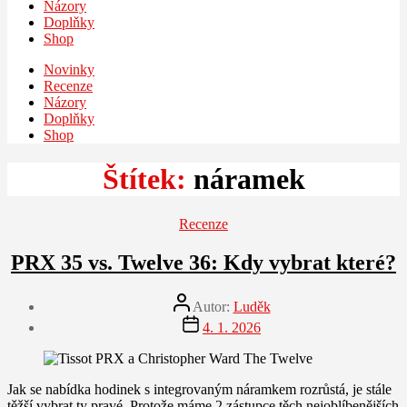
Názory
Doplňky
Shop
Novinky
Recenze
Názory
Doplňky
Shop
Štítek:
náramek
Rubriky
Recenze
PRX 35 vs. Twelve 36: Kdy vybrat které?
Autor
Autor:
Luděk
příspěvku
Datum
4. 1. 2026
příspěvku
Jak se nabídka hodinek s integrovaným náramkem rozrůstá, je stále
těžší vybrat ty pravé. Protože máme 2 zástupce těch nejoblíbenějších