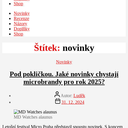
Shop
Novinky
Recenze
Názory
Doplňky
Shop
Štítek:
novinky
Rubriky
Novinky
Pod pokličkou. Jaké novinky chystají
microbrandy pro rok 2025?
Autor
Autor:
Luděk
příspěvku
Datum
31. 12. 2024
příspěvku
MD Watches alaunus
Letošní festival Micro Praha představil spoustu novinek. S koncem