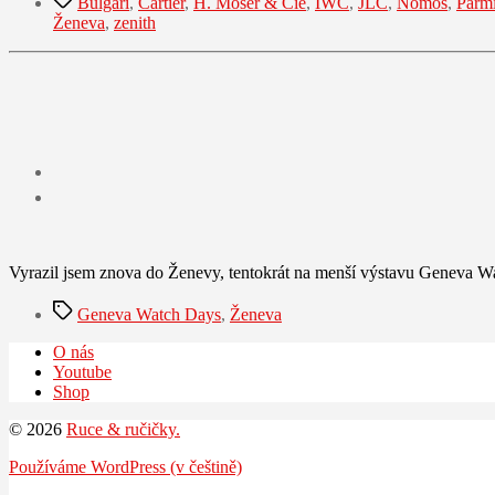
Bulgari
,
Cartier
,
H. Moser & Cie
,
IWC
,
JLC
,
Nomos
,
Parmi
Ženeva
,
zenith
Vyrazil jsem znova do Ženevy, tentokrát na menší výstavu Geneva Wat
Štítky
Geneva Watch Days
,
Ženeva
O nás
Youtube
Shop
© 2026
Ruce & ručičky.
Používáme WordPress (v češtině)