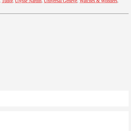
,
Tudor
,
Ulysse Nardin
,
Universal Geneve
,
Watches & Wonders
,