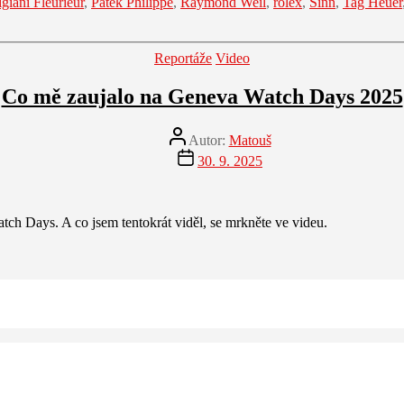
giani Fleurieur
,
Patek Philippe
,
Raymond Weil
,
rolex
,
Sinn
,
Tag Heuer
Rubriky
Reportáže
Video
Co mě zaujalo na Geneva Watch Days 2025
Autor
Autor:
Matouš
příspěvku
Datum
30. 9. 2025
příspěvku
ch Days. A co jsem tentokrát viděl, se mrkněte ve videu.