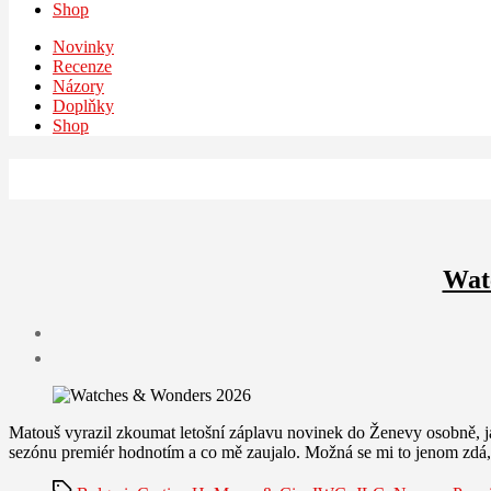
Shop
Novinky
Recenze
Názory
Doplňky
Shop
Watc
Matouš vyrazil zkoumat letošní záplavu novinek do Ženevy osobně, j
sezónu premiér hodnotím a co mě zaujalo. Možná se mi to jenom zdá,
Štítky