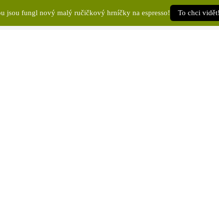
u jsou fungl nový malý ručičkový hrníčky na espresso!
To chci vidět