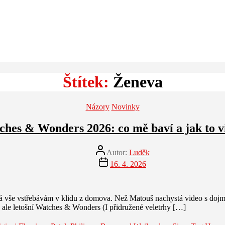
Štítek:
Ženeva
Rubriky
Názory
Novinky
hes & Wonders 2026: co mě baví a jak to 
Autor
Autor:
Luděk
příspěvku
Datum
16. 4. 2026
příspěvku
á vše vstřebávám v klidu z domova. Než Matouš nachystá video s dojm
 ale letošní Watches & Wonders (I přidružené veletrhy […]