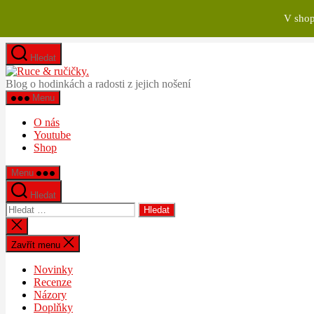
V shop
Přejít
Hledat
k
Ruce
obsahu
&
Blog o hodinkách a radosti z jejich nošení
ručičky.
Menu
O nás
Youtube
Shop
Menu
Hledat
Výsledky
vyhledávání:
Zavřít
vyhledávání
Zavřít menu
Novinky
Recenze
Názory
Doplňky