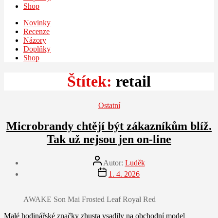
Shop
Novinky
Recenze
Názory
Doplňky
Shop
Štítek:
retail
Rubriky
Ostatní
Microbrandy chtějí být zákazníkům blíž.
Tak už nejsou jen on-line
Autor
Autor:
Luděk
příspěvku
Datum
1. 4. 2026
příspěvku
AWAKE Son Mai Frosted Leaf Royal Red
Malé hodinářské značky zhusta vsadily na obchodní model